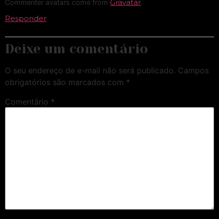
Gravatar
Commenter avatars come from
.
Responder
Deixe um comentário
O seu endereço de e-mail não será publicado.
Campos
obrigatórios são marcados com
*
Comentário
*